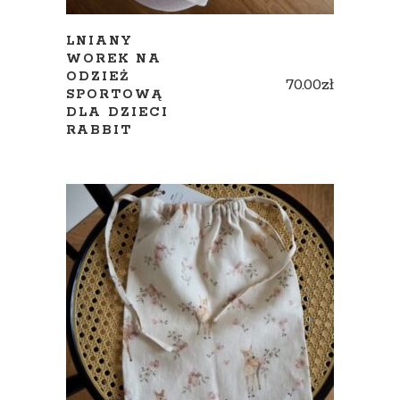
LNIANY
WOREK NA
ODZIEŻ
70.00
zł
SPORTOWĄ
DLA DZIECI
RABBIT
ADD TO CART