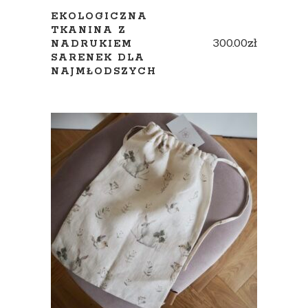
EKOLOGICZNA
TKANINA Z
300.00
zł
NADRUKIEM
SARENEK DLA
NAJMŁODSZYCH
ADD TO CART