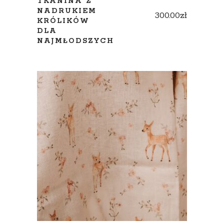
TKANINA Z
NADRUKIEM
300.00
zł
KRÓLIKÓW
DLA
NAJMŁODSZYCH
ADD TO CART