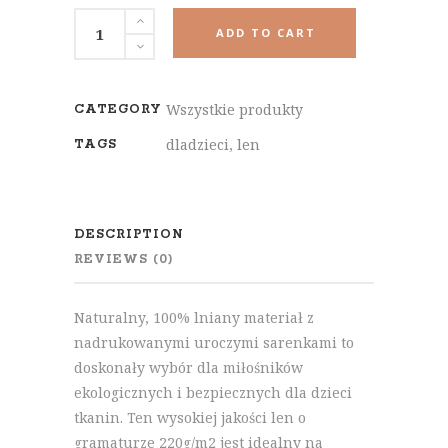
Ekologiczna
ADD TO CART
tkanina
z
nadrukiem
Wszystkie produkty
CATEGORY
sarenek
dladzieci
,
len
TAGS
dla
najmłodszych
szt.
DESCRIPTION
REVIEWS (0)
Naturalny, 100% lniany materiał z
nadrukowanymi uroczymi sarenkami to
doskonały wybór dla miłośników
ekologicznych i bezpiecznych dla dzieci
tkanin. Ten wysokiej jakości len o
gramaturze 220g/m2 jest idealny na