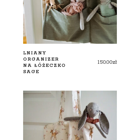
LNIANY
ORGANIZER
150.00
zł
NA ŁÓŻECZKO
SAGE
ADD TO CART